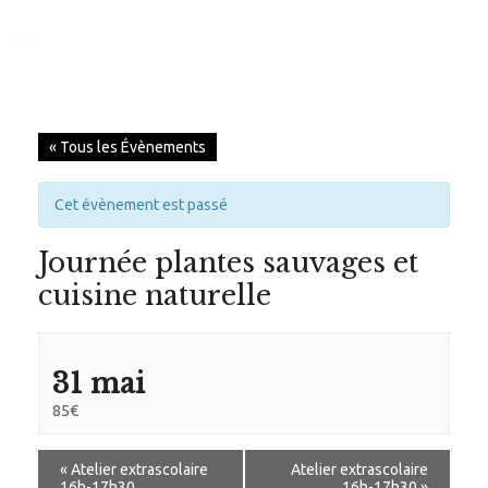
ACCUEIL
« Tous les Évènements
NOTRE PHILOSOPHIE
Cet évènement est passé
L’ARBRE CHEVAL
Journée plantes sauvages et
NOS INSTALLATIONS
cuisine naturelle
NOTRE ÉQUIPE
NOS ANIMAUX
31 mai
SERVICES
85€
HIPPOTHÉRAPIE
«
Atelier extrascolaire
Atelier extrascolaire
16h-17h30
16h-17h30
»