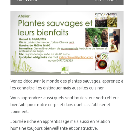
COACHING – EQUICOACHING
L’ÉQUITATION AUTREMENT
STAGES
PERMANAISSANCE
LES RUCHERS DE L’ARBRE CHEVAL
PENSION
PHOTOS
Venez découvrir le monde des plantes sauvages, apprenez à
les connaitre, les distinguer mais aussi les cuisiner.
STAGE
Vous apprendrez aussi quels sont toutes leur vertu et leur
SÉANCE
bienfaits pour notre corps et dans quel cas l’utiliser et
comment.
MINI-FERME
Journée riche en apprentissage mais aussi en relation
AGENDA
humaine toujours bienveillante et constructive.