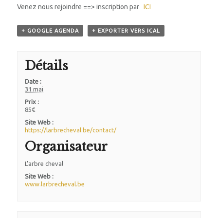
TARIF / FAQ
Venez nous rejoindre ==> inscription par
ICI
BLOG
+ GOOGLE AGENDA
+ EXPORTER VERS ICAL
CONTACT
Détails
Date :
31 mai
Prix :
85€
Site Web :
https://larbrecheval.be/contact/
Organisateur
L’arbre cheval
Site Web :
www.larbrecheval.be