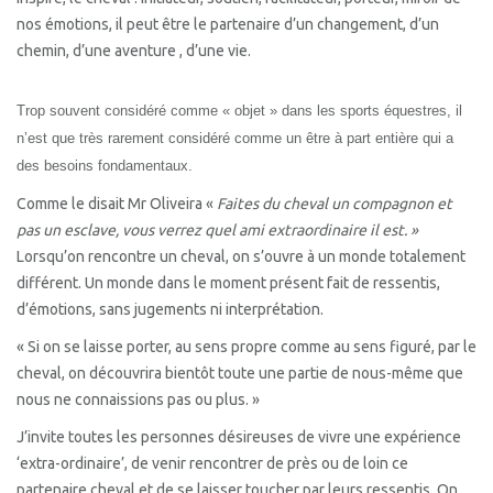
TARIF / FAQ
nos émotions, il peut être le partenaire d’un changement, d’un
chemin, d’une aventure , d’une vie.
BLOG
CONTACT
Trop souvent considéré comme « objet » dans les sports équestres, il
n’est que très rarement considéré comme un être à part entière qui a
des besoins fondamentaux.
Comme le disait Mr Oliveira «
Faites du cheval un compagnon et
pas un esclave, vous verrez quel ami extraordinaire il est. »
Lorsqu’on rencontre un cheval, on s’ouvre à un monde totalement
différent. Un monde dans le moment présent fait de ressentis,
d’émotions, sans jugements ni interprétation.
« Si on se laisse porter, au sens propre comme au sens figuré, par le
cheval, on découvrira bientôt toute une partie de nous-même que
nous ne connaissions pas ou plus. »
J’invite toutes les personnes désireuses de vivre une expérience
‘extra-ordinaire’, de venir rencontrer de près ou de loin ce
partenaire cheval et de se laisser toucher par leurs ressentis. On