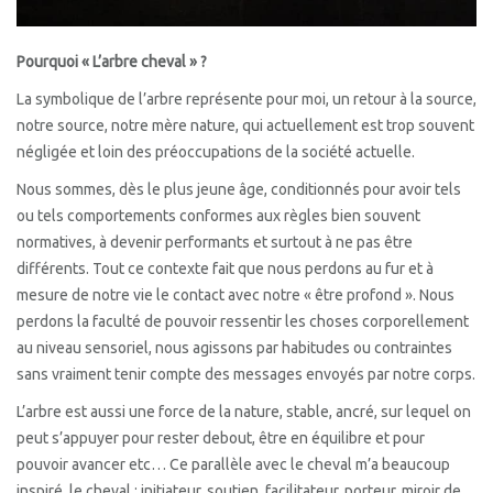
COACHING – EQUICOACHING
L’ÉQUITATION AUTREMENT
Pourquoi « L’arbre cheval » ?
La symbolique de l’arbre représente pour moi, un retour à la source,
STAGES
notre source, notre mère nature, qui actuellement est trop souvent
PERMANAISSANCE
négligée et loin des préoccupations de la société actuelle.
Nous sommes, dès le plus jeune âge, conditionnés pour avoir tels
LES RUCHERS DE L’ARBRE CHEVAL
ou tels comportements conformes aux règles bien souvent
PENSION
normatives, à devenir performants et surtout à ne pas être
différents. Tout ce contexte fait que nous perdons au fur et à
PHOTOS
mesure de notre vie le contact avec notre « être profond ». Nous
perdons la faculté de pouvoir ressentir les choses corporellement
STAGE
au niveau sensoriel, nous agissons par habitudes ou contraintes
SÉANCE
sans vraiment tenir compte des messages envoyés par notre corps.
L’arbre est aussi une force de la nature, stable, ancré, sur lequel on
MINI-FERME
peut s’appuyer pour rester debout, être en équilibre et pour
AGENDA
pouvoir avancer etc… Ce parallèle avec le cheval m’a beaucoup
inspiré, le cheval : initiateur, soutien, facilitateur, porteur, miroir de