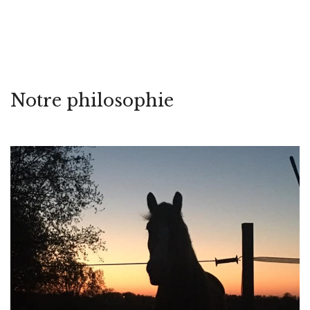
ACCUEIL
Notre philosophie
NOTRE PHILOSOPHIE
L’ARBRE CHEVAL
NOS INSTALLATIONS
NOTRE ÉQUIPE
NOS ANIMAUX
SERVICES
HIPPOTHÉRAPIE