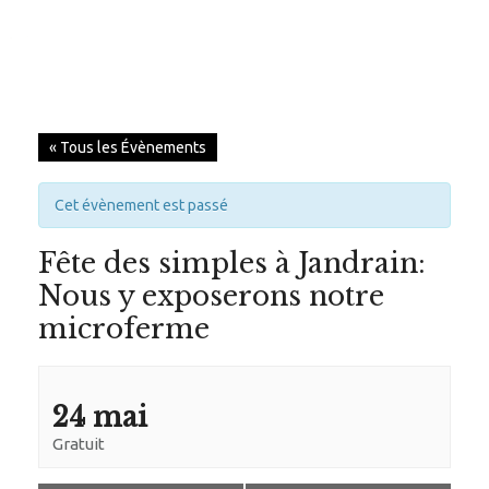
ACCUEIL
« Tous les Évènements
NOTRE PHILOSOPHIE
Cet évènement est passé
L’ARBRE CHEVAL
Fête des simples à Jandrain:
NOS INSTALLATIONS
Nous y exposerons notre
NOTRE ÉQUIPE
microferme
NOS ANIMAUX
SERVICES
24 mai
Gratuit
HIPPOTHÉRAPIE