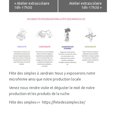
COACHING – EQUICOACHING
«
Atelier extrascolaire
Atelier extrascolaire
16h-17h30
16h-17h30
»
L’ÉQUITATION AUTREMENT
STAGES
PERMANAISSANCE
LES RUCHERS DE L’ARBRE CHEVAL
PENSION
PHOTOS
Fête des simples à Jandrain: Nous y exposerons notre
STAGE
microferme ainsi que notre production locale
SÉANCE
Venez nous rendre visite et déguster le miel de notre
production et les produits de la ruche.
MINI-FERME
Fête des simples=> https://fetedessimples.be/
AGENDA